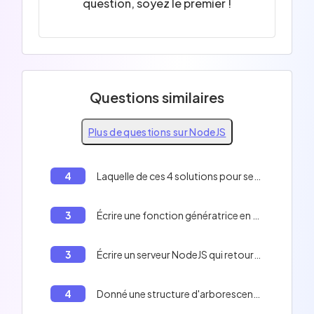
question, soyez le premier !
Questions similaires
Plus de questions sur NodeJS
4
Laquelle de ces 4 solutions pour servir un fichier très volumineux sera la plus optimisée en termes de _ressources serveur_ et de _vitesse de chargement pour le client_?
3
Écrire une fonction génératrice en NodeJS qui génère les nombres de 0 à l'infini.
3
Écrire un serveur NodeJS qui retourne un message différent en fonction de la route.
4
Donné une structure d'arborescence et des middlewares Express, quel fichier sera retourné lors de l'appel de la ressource `tutorial.mp4`?