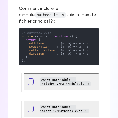
Comment inclure le
module
suivant dans le
MathModule.js
fichier principal ? :
// MathModule.js
module
.exports = 
function
 (
) 
{

return
 {

addition
       : 
(
a, b
) =>
 a + b,

soustration
    : 
(
a, b
) =>
 a - b,

multiplication
 : 
(
a, b
) =>
 a * b,

division
       : 
(
a, b
) =>
 a / b

  };

const MathModule = 
include('./MathModule.js');
const MathModule = 
import('./MathModule.js');