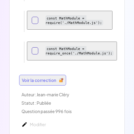
const MathModule = 
require('./MathModule.js');
const MathModule = 
require_once('./MathModule.js');
Voir la correction
Auteur: Jean-marie Cléry
Statut : Publiée
Question passée 996 fois
Modifier