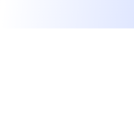
Les développeurs heureux au travail.
hello@welovedevs.com
+33 175850252