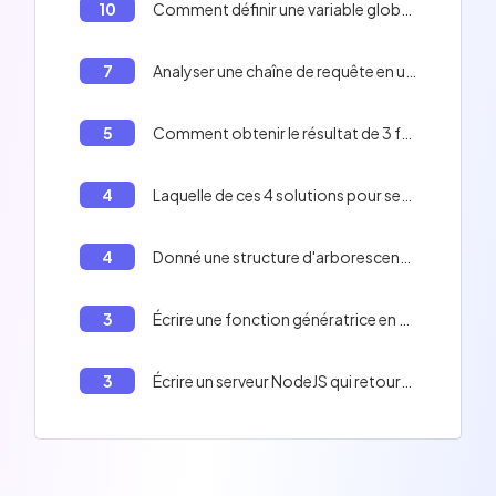
10
Comment définir une variable globale avec Node.js?
7
Analyser une chaîne de requête en un objet en NodeJS
5
Comment obtenir le résultat de 3 fonctions asynchrones en NodeJS
4
Laquelle de ces 4 solutions pour servir un fichier très volumineux sera la plus optimisée en termes de _ressources serveur_ et de _vitesse de chargement pour le client_?
4
Donné une structure d'arborescence et des middlewares Express, quel fichier sera retourné lors de l'appel de la ressource `tutorial.mp4`?
3
Écrire une fonction génératrice en NodeJS qui génère les nombres de 0 à l'infini.
3
Écrire un serveur NodeJS qui retourne un message différent en fonction de la route.