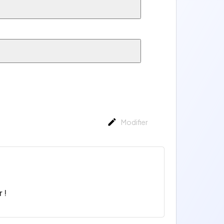
Modifier
 !