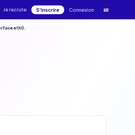
Je recrute
S'inscrire
Connexion
terface eth0.