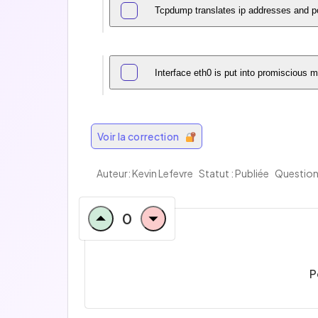
Tcpdump translates ip addresses and 
Interface eth0 is put into promiscious 
Voir la correction
Auteur: Kevin Lefevre
Statut : Publiée
Question
0
P