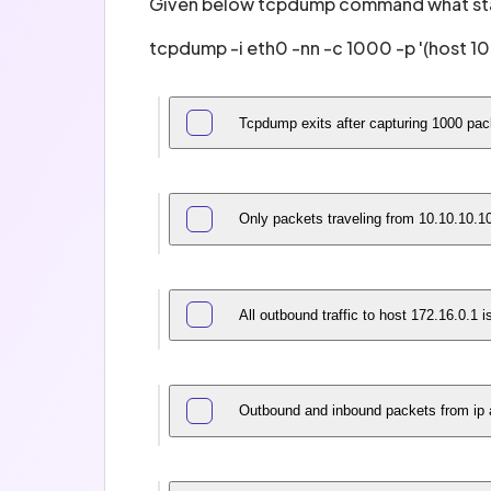
Given below tcpdump command what sta
tcpdump -i eth0 -nn -c 1000 -p '(host 10.
Tcpdump exits after capturing 1000 pac
Only packets traveling from 10.10.10.10