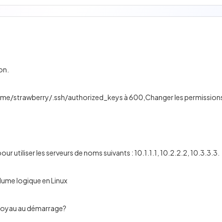
on.
home/strawberry/.ssh/authorized_keys à 600,Changer les permissions
our utiliser les serveurs de noms suivants : 10.1.1.1, 10.2.2.2, 10.3.3.3.
ume logique en Linux
 noyau au démarrage?