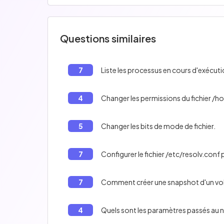
Questions similaires
7
Liste les processus en cours d'exécuti
4
Changer les permissions du fichier /
5
Changer les bits de mode de fichier.
7
Configurer le fichier /etc/resolv.conf p
7
Comment créer une snapshot d'un vol
4
Quels sont les paramètres passés au