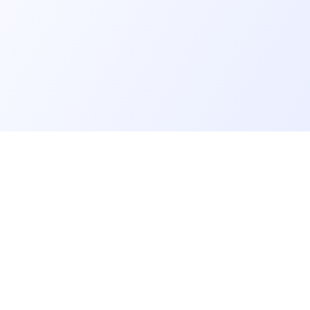
er un job tech
Recruter un tech
on profil candidat·es
Contacter des développeurs
d'emploi pour techs
Poster des offres d'emploi
echniques, QCM et quizz
Créer ma page entreprise
dre notre communauté
Tester mes développeurs