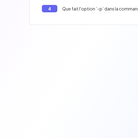
4
Que fait l'option `-p` dans la comma