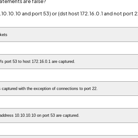
tements are false?
10.10.10 and port 53) or (dst host 172.16.0.1 and not port 2
kets
's port 53 to host 172.16.0.1 are captured.
All outbound traffic to host 172.16.0.1 is captured with the exception of connections to port 22.
Outbound and inbound packets from ip address 10.10.10.10 on port 53 are captured.