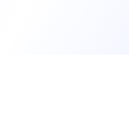
Trouv
Créer m
Offres 
Les développeurs heureux au travail.
Tests t
Rejoin
hello@welovedevs.com