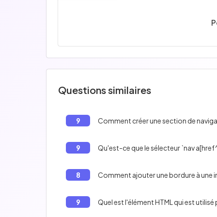
P
Questions similaires
9
Comment créer une section de navig
9
Qu'est-ce que le sélecteur `nav a[href
8
Comment ajouter une bordure à une 
9
Quel est l'élément HTML qui est utilis