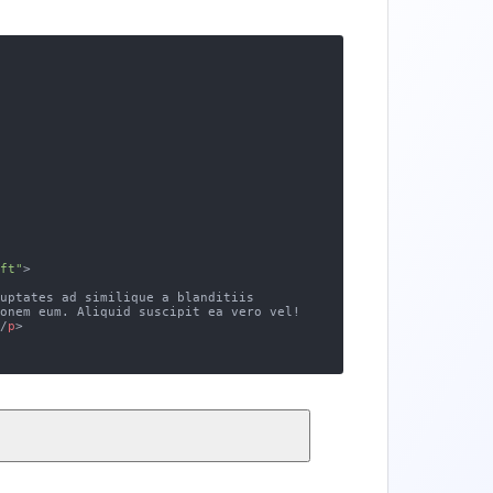
eft"
>
luptates ad similique a blanditiis 
ionem eum. Aliquid suscipit ea vero vel! 
</
p
>