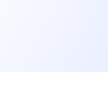
er un job tech
Recruter un tech
on profil candidat·es
Contacter des développeurs