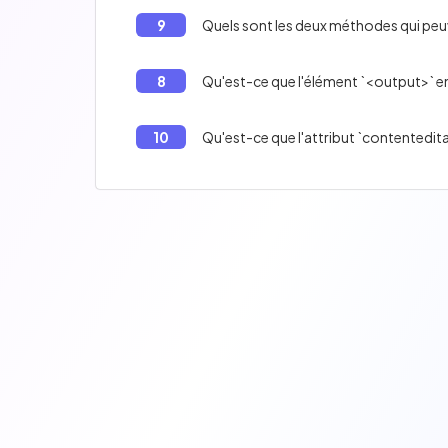
9
Quels sont les deux méthodes qui peu
8
Qu'est-ce que l'élément `<output>` 
10
Qu'est-ce que l'attribut `contentedi