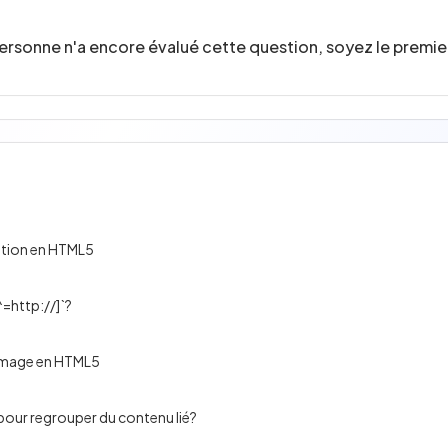
ersonne n'a encore évalué cette question, soyez le premier
ation en HTML5
^=http://]`?
image en HTML5
é pour regrouper du contenu lié?