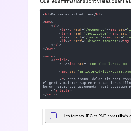
Quelles affirmations sont vraies quant à
<
h1
>
Dernières actualités
</
h1
>
<
nav
>
<
ul
>
<
li
>
<
a
href
=
"/economie"
>
<
img
src
=
"
<
li
>
<
a
href
=
"/politique"
>
<
img
src
=
<
li
>
<
a
href
=
"/social"
>
<
img
src
=
"ic
<
li
>
<
a
href
=
"/divertissement"
>
<
img
</
ul
>
</
nav
>
<
main
>
<
article
>
<
h2
>
<
img
src
=
"icon-blog-large.jpg"
<
img
src
=
"article-id-1337-cover.pn
<
p
>
Lorem ipsum, dolor sit amet con
eligendi, maiores sapiente vitae ipsam ill
Rerum reiciendis assumenda fugit quisquam 
</
article
>
</
main
>
Les formats JPG et PNG sont utilisés à