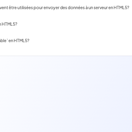
vent être utilisées pour envoyer des données à un serveur en HTML5?
en HTML5?
table` en HTML5?