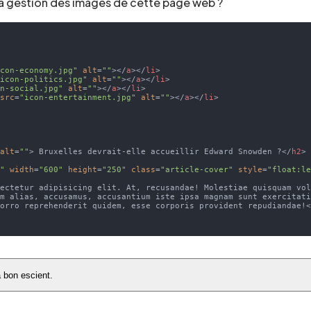
 la gestion des images de cette page web ?
icon-economy.jpg"
alt
=
""
>
</
a
>
</
li
>
"icon-politics.jpg"
alt
=
""
>
</
a
>
</
li
>
on-social.jpg"
alt
=
""
>
</
a
>
</
li
>
src
=
"icon-entertainment.jpg"
alt
=
""
>
</
a
>
</
li
>
alt
=
""
>
 Bruxelles devrait-elle accueillir Edward Snowden ?
</
h2
>
g"
width
=
"600"
height
=
"250"
class
=
"article-cover"
style
=
"float:l
sectetur adipisicing elit. At, recusandae! Molestiae quisquam vo
um alias, accusamus, accusantium iste ipsa magnam sunt exercitat
porro reprehenderit quidem, esse corporis provident repudiandae!
 bon escient.