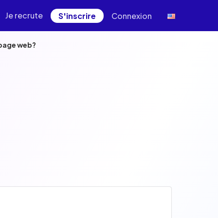
Je recrute
S'inscrire
Connexion
e page web?