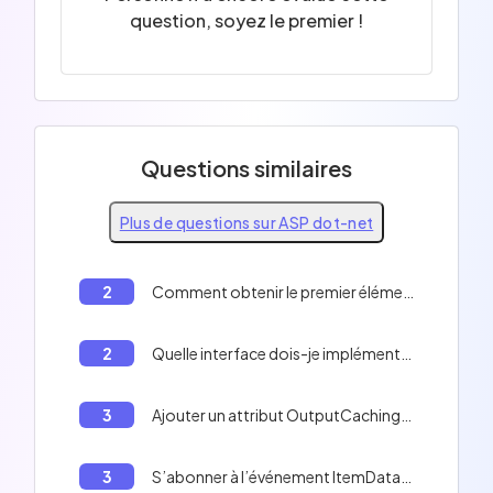
question, soyez le premier !
Questions similaires
Plus de questions sur ASP dot-net
2
Comment obtenir le premier élément d'un tableau en C#
2
Quelle interface dois-je implémenter pour rendre ma classe sérialisable en .NET?
3
Ajouter un attribut OutputCachingAttribute sur l'action Index du contrôleur UserController.
3
S’abonner à l’événement ItemDataBound du contrôle ListView puis instancier dynamiquement le contrôle utilisateur correspondant au type de produit en cours.