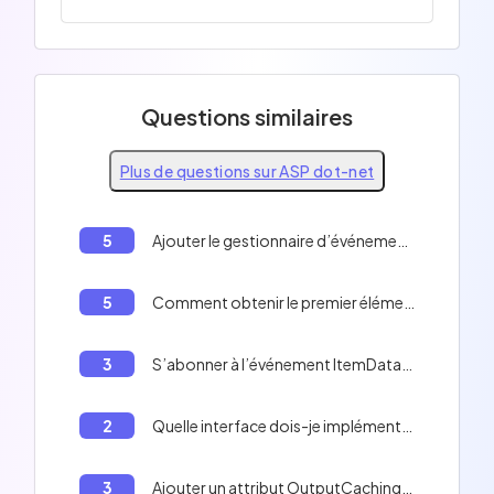
Questions similaires
Plus de questions sur ASP dot-net
5
Ajouter le gestionnaire d’événement suivant :
5
Comment obtenir le premier élément d'un tableau en C#
3
S’abonner à l’événement ItemDataBound du contrôle ListView puis instancier dynamiquement le contrôle utilisateur correspondant au type de produit en cours.
2
Quelle interface dois-je implémenter pour rendre ma classe sérialisable en .NET?
3
Ajouter un attribut OutputCachingAttribute sur l'action Index du contrôleur UserController.