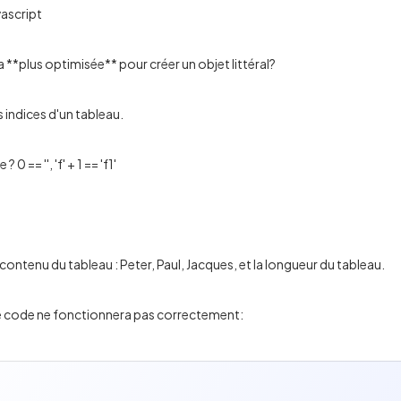
vascript
 **plus optimisée** pour créer un objet littéral?
s indices d'un tableau.
0 == '', 'f' + 1 == 'f1'
 contenu du tableau : Peter, Paul, Jacques, et la longueur du tableau.
s ce code ne fonctionnera pas correctement: