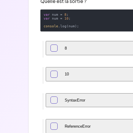
Quelle est la sortie ?
var
 num = 
8
var
 num = 
10
;

console
8
10
SyntaxError
ReferenceError