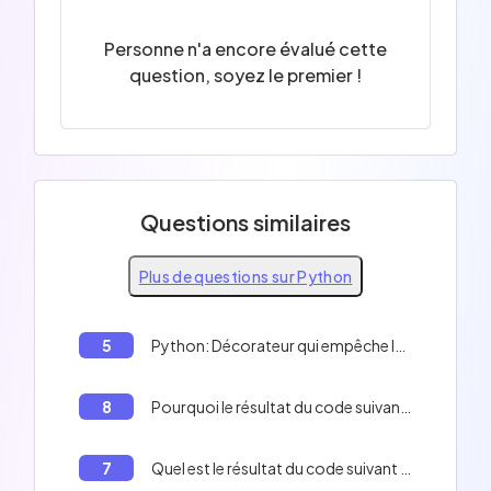
Personne n'a encore évalué cette
question, soyez le premier !
Questions similaires
Plus de questions sur Python
5
Python: Décorateur qui empêche la création d'une instance d'une classe
8
Pourquoi le résultat du code suivant est-il undefined ? ``` def f(n): return n + 1 f(n) ```
7
Quel est le résultat du code suivant ? ``` import asyncio async def read_data(): with open('data.txt', 'r') as f: data = f.read() return data async def main(): data = await read_data() print(data) if __name__ == '__main__': asyncio.run(main()) ```