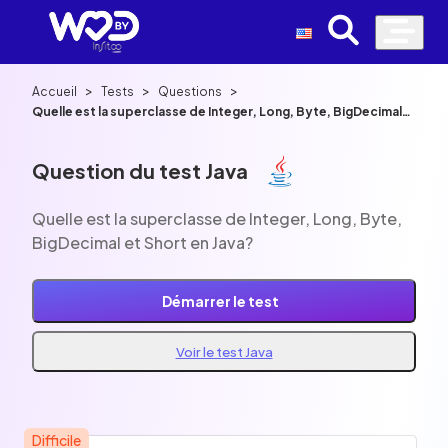
>
>
>
Accueil
Tests
Questions
Quelle est la superclasse de Integer, Long, Byte, BigDecimal
et Short en Java?
Question du test Java
Quelle est la superclasse de Integer, Long, Byte,
BigDecimal et Short en Java?
Démarrer le test
Voir le test Java
Difficile