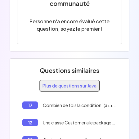
communauté
Personne n'a encore évalué cette
question, soyez le premier !
Questions similaires
Plus de questions sur Java
17
Combien de fois la condition `(a++ < 15)` est-elle évaluée dans le code suivant ? ```java int a = 3; while (a++ < 15) { if ((a++ % 5) == 0) break; } ```
12
Une classe Customer a le package com.company.model.