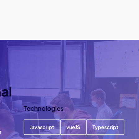
al
Technologies
Javascript
vueJS
Typescript
l