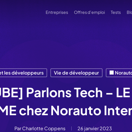
Entreprises
Offres d’emploi
Tests
Bl
et les développeurs
Vie de développeur
🏢 Norauto
E] Parlons Tech – L
 chez Norauto Inter
Par
Charlotte Coppens
26 janvier 2023