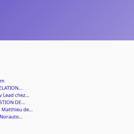
um
RELATION…
ev Lead chez…
GESTION DE…
z Matthieu de…
 Norauto…