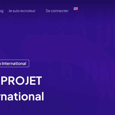
og
Je suis recruteur
Se connecter
 International
E PROJET
national