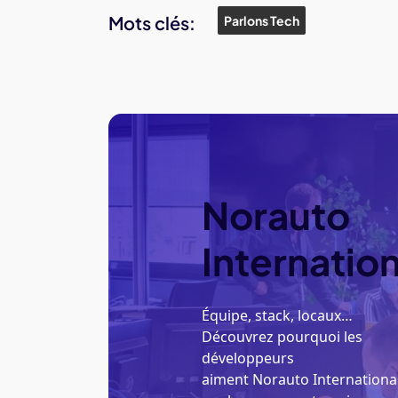
Mots clés:
Parlons Tech
Norauto
Internation
Équipe, stack, locaux…
Découvrez pourquoi les
développeurs
aiment Norauto Internationa