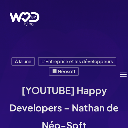
Passer
au
contenu
principal
À la une
L’Entreprise et les développeurs
Me
🏢 Néosoft
[YOUTUBE] Happy
Developers – Nathan de
Néo-Soft