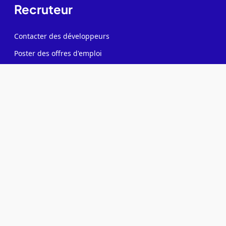
Recruteur
Contacter des développeurs
Poster des offres d'emploi
Créer ma page entreprise
Tester mes développeurs
Formations pour recruteurs IT
Allons plus loin
Blog
Baromètre des salaires tech
Open Source
Gestion des données