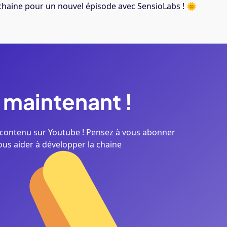
haine pour un nouvel épisode avec SensioLabs ! 🌞
maintenant
!
contenu sur Youtube ! Pensez à vous abonner
ous aider à développer la chaine