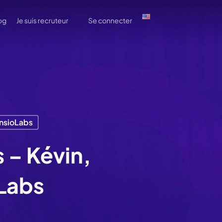
og
Je suis recruteur
Se connecter
nsioLabs
– Kévin,
Labs