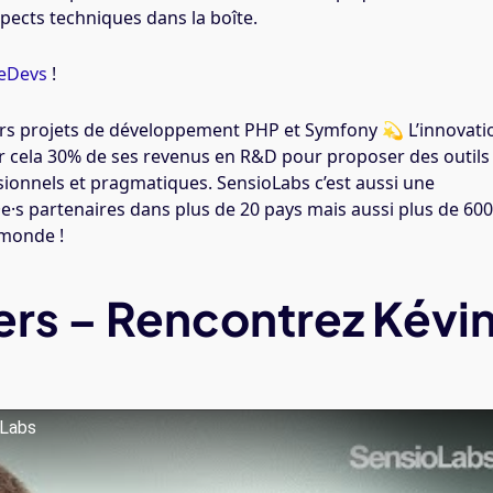
pects techniques dans la boîte.
veDevs
!
urs projets de développement PHP et Symfony 💫 L’innovati
our cela 30% de ses revenus en R&D pour proposer des outils
ssionnels et pragmatiques. SensioLabs c’est aussi une
t·e·s partenaires dans plus de 20 pays mais aussi plus de 60
 monde !
rs – Rencontrez Kévi
oLabs