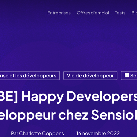
Entreprises
Offres d’emploi
Tests
Bl
rise et les développeurs
Vie de développeur
🏢 Se
E] Happy Developers 
eloppeur chez Sensio
Par
Charlotte Coppens
16 novembre 2022