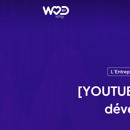
Passer
au
contenu
principal
L’Entrep
[YOUTUB
dév