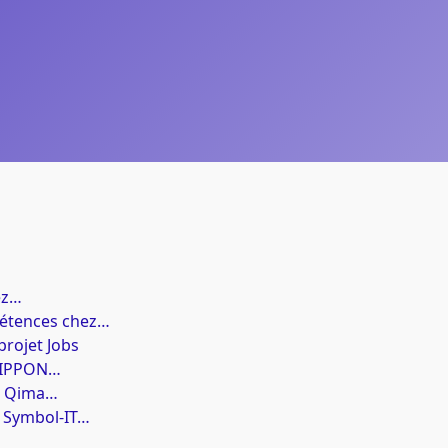
ez…
pétences chez…
projet Jobs
e IPPON…
e Qima…
e Symbol-IT…