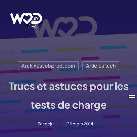
Passer
au
contenu
principal
Archives Jobprod.com
Articles tech
Trucs et astuces pour les
Me
tests de charge
Par
gojul
25 mars 2014