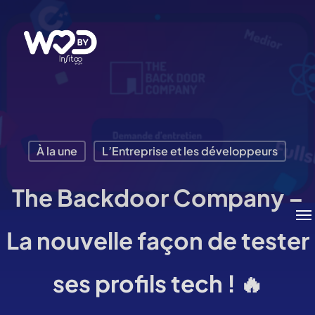
Passer
au
contenu
principal
À la une
L’Entreprise et les développeurs
The Backdoor Company –
Me
La nouvelle façon de tester
ses profils tech ! 🔥