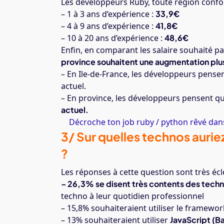
Les développeurs Ruby, toute région conf
– 1 à 3 ans d’expérience :
33,9€
– 4 à 9 ans d’expérience :
41,8€
– 10 à 20 ans d’expérience :
48,6€
Enfin, en comparant les salaire souhaité 
province souhaitent une augmentation plus
– En Ile-de-France, les développeurs pensent
actuel.
– En province, les développeurs pensent que
actuel.
Décroche ton job ruby / python rêvé dans
3/ Sur quelles technos aurie
?
Les réponses à cette question sont très écl
– 26,3% se disent très contents des techno
techno à leur quotidien professionnel
– 15,8% souhaiteraient utiliser le framewo
– 13% souhaiteraient utiliser
JavaScript (B