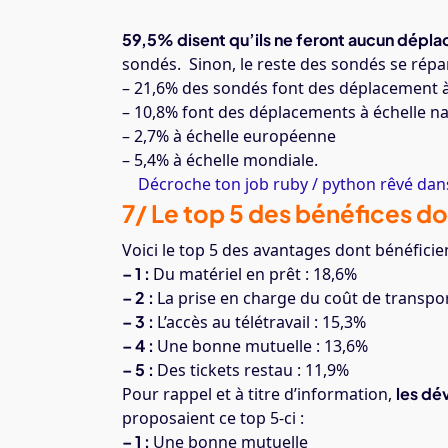
59,5% disent qu’ils ne feront aucun dépl
sondés. Sinon, le reste des sondés se répart
– 21,6% des sondés font des déplacement à 
– 10,8% font des déplacements à échelle na
– 2,7% à échelle européenne
– 5,4% à échelle mondiale.
Décroche ton job ruby / python rêvé dans
7/ Le top 5 des bénéfices d
Voici le top 5 des avantages dont bénéficie
– 1 :
Du matériel en prêt : 18,6%
– 2 :
La prise en charge du coût de transpor
– 3 :
L’accès au télétravail : 15,3%
– 4 :
Une bonne mutuelle : 13,6%
– 5 :
Des tickets restau : 11,9%
Pour rappel et à titre d’information,
les dé
proposaient ce top 5-ci :
– 1 :
Une bonne mutuelle