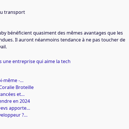
du transport
uby bénéficient quasiment des mêmes avantages que les
ndues. Il auront néanmoins tendance à ne pas toucher de
ail.
 une entreprise qui aime la tech
soi-même -…
ralie Broteille
avancées et…
endre en 2024
Devs apporte…
éveloppeur ?…