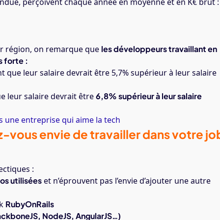
ondue, perçoivent chaque année en moyenne et en K€ brut :
par région, on remarque que
les développeurs travaillant en
 forte :
 que leur salaire devrait être 5,7% supérieur à leur salaire
 leur salaire devrait être
6,8% supérieur à leur salaire
 une entreprise qui aime la tech
z-vous envie de travailler dans votre jo
ectiques :
s utilisées
et n’éprouvent pas l’envie d’ajouter une autre
rk
RubyOnRails
ackboneJS, NodeJS, AngularJS…)