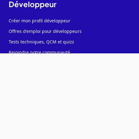
Développeur
Créer mon profil développeur
Offres d'emploi pour développeurs
Tests techniques, QCM et quizz
Rejoindre notre communauté
Formations candidats développeurs
Recruteur
Contacter des développeurs
Poster des offres d'emploi
Créer ma page entreprise
Tester mes développeurs