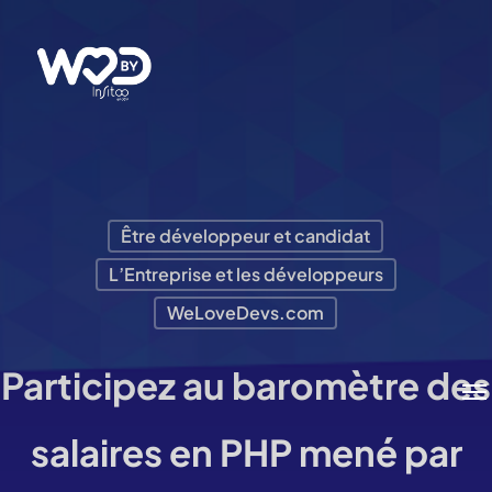
Passer
au
contenu
principal
Être développeur et candidat
L’Entreprise et les développeurs
WeLoveDevs.com
Participez au baromètre des
Me
salaires en PHP mené par