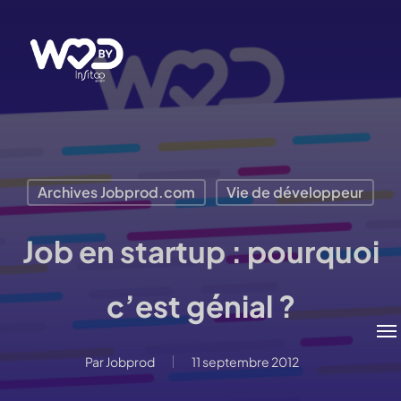
Passer
au
contenu
principal
Archives Jobprod.com
Vie de développeur
Job en startup : pourquoi
c’est génial ?
Me
Par
Jobprod
11 septembre 2012