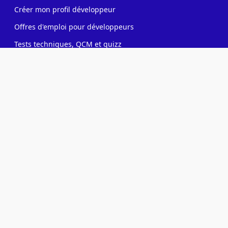
Créer mon profil développeur
Offres d'emploi pour développeurs
Tests techniques, QCM et quizz
Rejoindre notre communauté
Formations candidats développeurs
Recruteur
Contacter des développeurs
Poster des offres d'emploi
Créer ma page entreprise
Tester mes développeurs
Formations pour recruteurs IT