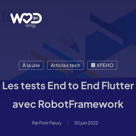
Passer
au
contenu
principal
À la une
Articles tech
🏢 XPEHO
Les tests End to End Flutter
avec RobotFramework
Par
Piotr Fleury
30 juin 2022