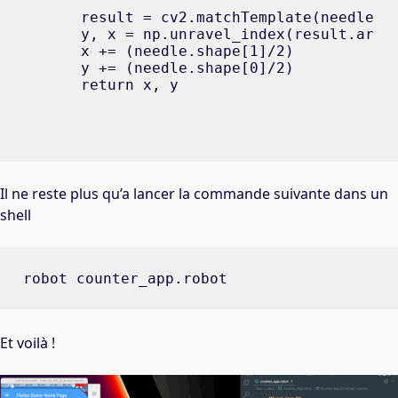
    result = cv2.matchTemplate(needle, h
    y, x = np.unravel_index(result.argma
    x += (needle.shape[1]/2)

    y += (needle.shape[0]/2)

    return x, y
Il ne reste plus qu’a lancer la commande suivante dans un
shell
robot counter_app.robot
Et voilà !