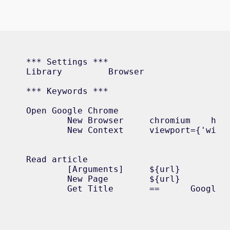
*** Settings ***

Library         Browser

*** Keywords ***

Open Google Chrome

	New Browser     chromium    headless=false  slowMo=0:00:00.050

	New Context     viewport={'width': 1920, 'height': 1080}

Read article

	[Arguments]     ${url}

	New Page        ${url}

	Get Title       ==      Google