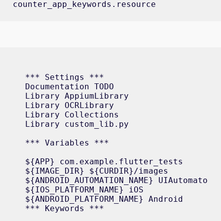
counter_app_keywords.resource
*** Settings ***

Documentation TODO

Library AppiumLibrary

Library OCRLibrary

Library Collections

Library custom_lib.py

*** Variables ***

${APP} com.example.flutter_tests

${IMAGE_DIR} ${CURDIR}/images

${ANDROID_AUTOMATION_NAME} UIAutomator2

${IOS_PLATFORM_NAME} iOS

${ANDROID_PLATFORM_NAME} Android

*** Keywords *** 
