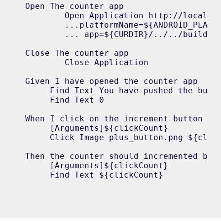
Open The counter app

	Open Application http://localhost:4723/wd/hub automationName=${ANDROID_AUTOMATION_NAME}

	...platformName=${ANDROID_PLATFORM_NAME}

	... app=${CURDIR}/../../build/app/outputs/flutter-apk/app-debug.apk

Close The counter app

	Close Application

Given I have opened the counter app

     Find Text You have pushed the butto
     Find Text 0

When I click on the increment button

     [Arguments]${clickCount}

     Click Image plus_button.png ${click
Then the counter should incremented by

     [Arguments]${clickCount}

     Find Text ${clickCount}