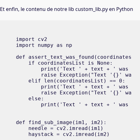
Et enfin, le contenu de notre lib custom_lib.py en Python
import cv2

import numpy as np

def assert_text_was_found(coordinatesLis
    if coordinatesList is None:

        print('Text ' + text + ' was fou
        raise Exception("Text '{}' was n
    elif len(coordinatesList) == 0:

        print('Text ' + text + ' was not
        raise Exception("Text '{}' was n
    else:

        print('Text ' + text + ' was fou
def find_sub_image(im1, im2):

    needle = cv2.imread(im1)

    haystack = cv2.imread(im2)
