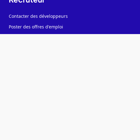
Contacter des développeurs
Poster des offres d'emploi
Créer ma page entreprise
Tester mes développeurs
Formations pour recruteurs IT
Allons plus loin
Blog
Baromètre des salaires tech
Open Source
Gestion des données