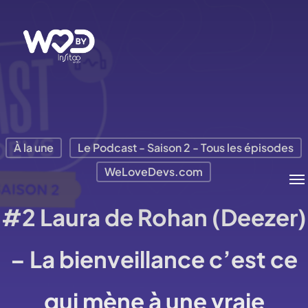
Passer
au
contenu
principal
À la une
Le Podcast - Saison 2 - Tous les épisodes
Me
WeLoveDevs.com
#2 Laura de Rohan (Deezer)
– La bienveillance c’est ce
qui mène à une vraie