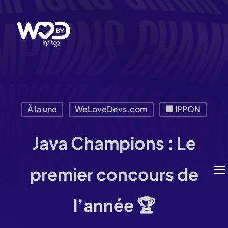
Passer
au
contenu
principal
À la une
WeLoveDevs.com
🏢 IPPON
Java Champions : Le
Me
premier concours de
l’année 🏆