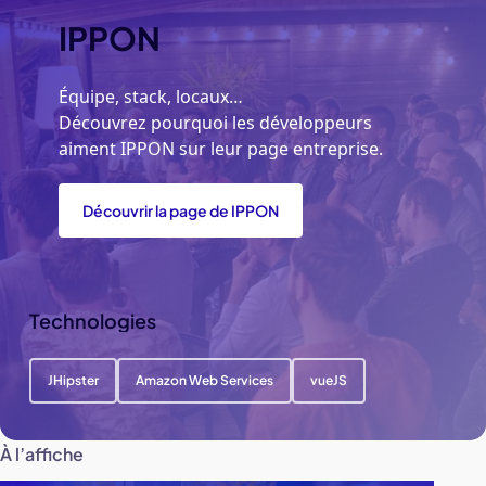
IPPON
Équipe, stack, locaux…
Découvrez pourquoi les développeurs
aiment IPPON sur leur page entreprise.
Découvrir la page de IPPON
Technologies
JHipster
Amazon Web Services
vueJS
À l’affiche