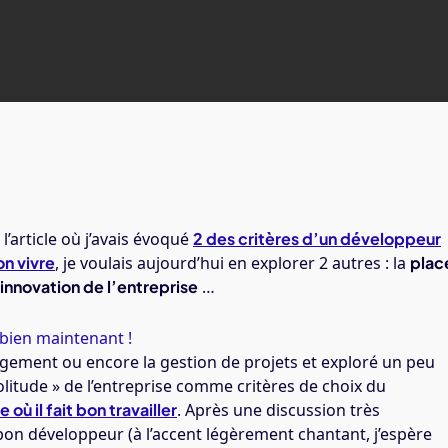
Par
Jobprod
’article où j’avais évoqué
2 des critères d’un développeur
on vivre
, je voulais aujourd’hui en explorer 2 autres : la
plac
’innovation de l’entreprise
…
 bien maintenant !
gement ou encore la gestion de projets et exploré un peu
coolitude » de l’entreprise comme critères de choix du
 où il fait bon travailler
. Après une discussion très
bon développeur (à l’accent légèrement chantant, j’espère