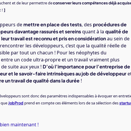
uchent et de leur permettre de
conserver leurs compétences déjà acquis
t !
]
loppeurs de
mettre en place des tests
, des
procédures de
peurs davantage rassurés et sereins
quant à la
qualité de
leur travail est reconnu et pris en considération
au sein de
encontrer les développeurs, c’est que la qualité réelle de
visible par tout un chacun ! Pour les néophytes du
entre un code ultra-propre et un travail vraiment plus
 de suite aux yeux !
D’où
l’importance pour l’entreprise de
ueur et le savoir-faire intrinsèques au job de développeur
e
 un travail de qualité dans la durée
!
s développeurs sont donc des paramètres indispensables à évoquer en entreti
s que
prend en compte ces éléments lors de sa sélection des
JobProd
start
 bien maintenant !