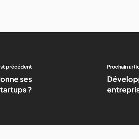
st précédent
Prochain arti
onne ses
Développ
tartups ?
entrepris