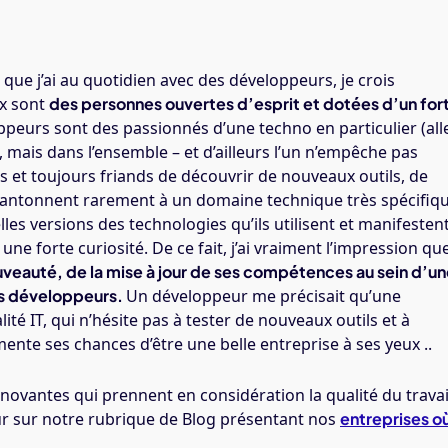
e j’ai au quotidien avec des développeurs, je crois
ux sont
des personnes ouvertes d’esprit et dotées d’un for
oppeurs sont des passionnés d’une techno en particulier (all
, mais dans l’ensemble – et d’ailleurs l’un n’empêche pas
ts et toujours friands de découvrir de nouveaux outils, de
cantonnent rarement à un domaine technique très spécifiq
lles versions des technologies qu’ils utilisent et manifesten
une forte curiosité. De ce fait, j’ai vraiment l’impression qu
ouveauté, de la mise à jour de ses compétences au sein d’u
les développeurs.
Un développeur me précisait qu’une
lité IT, qui n’hésite pas à tester de nouveaux outils et à
ente ses chances d’être une belle entreprise à ses yeux ..
novantes qui prennent en considération la qualité du travai
our sur notre rubrique de Blog présentant nos
entreprises où 