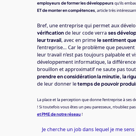
qu’ils emba
employeurs
de former les développeurs
, article très intéressan
ET de monter en compétences
Bref, une entreprise qui permet aux déve
vérification
de leur code verra
ses dévelop
leur travail
, avec en prime
le sentiment que 
l’entreprise… Car le problème que peuvent r
leur travail n’est pas toujours palpable et 
développement informatique, la différence 
brouillon et approximatif ne saute pas tout
prendre en considération la minutie, la rig
de leur donner le
temps de pouvoir produire
La place et la perception que donne l’entreprise à se
! Si toutefois vous êtes un peu paresseux, n’oubliez pa
!
et PME de notre réseau
Je cherche un job dans lequel je me sens