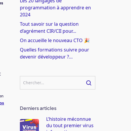
Les 20 langages de
es
programmation à apprendre en
2024
Tout savoir sur la question
d’agrément CIR/CII pour…
On accueille le nouveau CTO 🎉
Quelles formations suivre pour
devenir développeur ?…
t
en
ups
Derniers articles
L’histoire méconnue
du tout premier virus