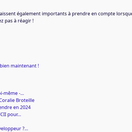
paraissent également importants à prendre en compte lorsqu
z pas à réagir !
 bien maintenant !
soi-même -…
ralie Broteille
endre en 2024
/CII pour…
éveloppeur ?…