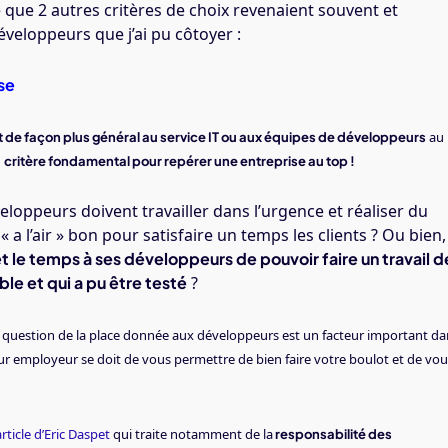
e que 2 autres critères de choix revenaient souvent et
veloppeurs que j’ai pu côtoyer :
se
au
de façon plus général au service IT ou aux
é
quipes de développeurs
n
critère fondamental pour repérer une entreprise au top !
eloppeurs doivent travailler dans l’urgence et réaliser du
a l’air » bon pour satisfaire un temps les clients ? Ou bien,
 le temps à ses développeurs de pouvoir faire un travail d
ble et qui a pu être testé
?
e question de la place donnée aux développeurs est un facteur important da
utur employeur se doit de vous permettre de bien faire votre boulot et de vo
article d’Eric Daspet
qui traite notamment de la
responsabilité des