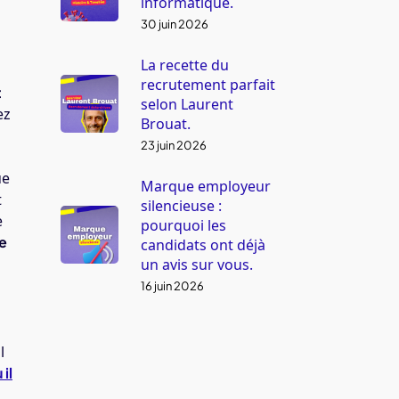
informatique.
30 juin 2026
La recette du
recrutement parfait
t
selon Laurent
ez
Brouat.
23 juin 2026
ue
Marque employeur
t
silencieuse :
e
pourquoi les
ne
candidats ont déjà
un avis sur vous.
16 juin 2026
l
il