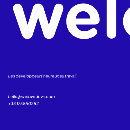
Les développeurs heureux au travail.
hello@welovedevs.com
+33 175850252