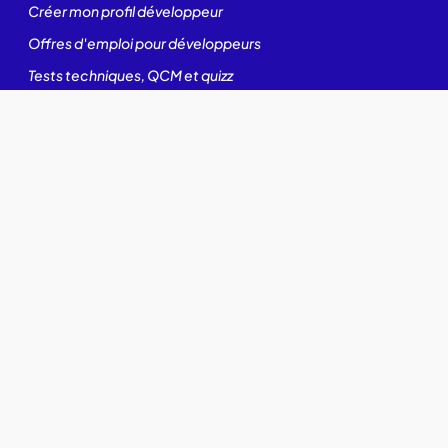
Créer mon profil développeur
Offres d'emploi pour développeurs
Tests techniques, QCM et quizz
Rejoindre notre communauté
Formations candidats développeurs
Recruteur
Contacter des développeurs
Poster des offres d'emploi
Créer ma page entreprise
Tester mes développeurs
Formations pour recruteurs IT