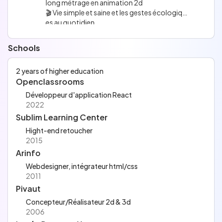
long métrage en animation 2d
🎬 Vie simple et saine et les gestes écologiqu
es au quotidien
(auteur Noëlle Pons)
Schools
2 years of higher education
Openclassrooms
Développeur d'application React
2022
Sublim Learning Center
Hight-end retoucher
2015
Arinfo
Webdesigner, intégrateur html/css
2011
Pivaut
Concepteur/Réalisateur 2d & 3d
2006