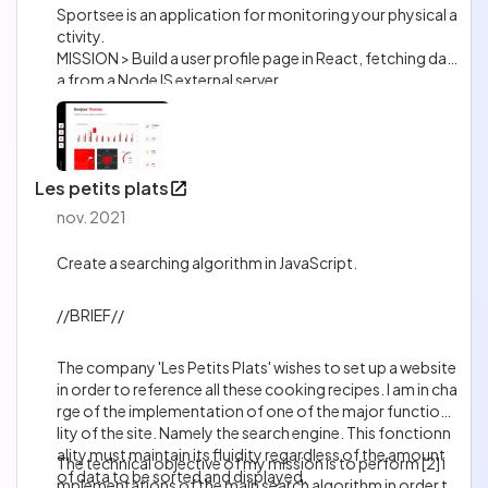
Sportsee is an application for monitoring your physical a
ctivity.
MISSION > Build a user profile page in React, fetching dat
a from a NodeJS external server.
Les petits plats
nov. 2021
Create a searching algorithm in JavaScript.
//BRIEF//
The company 'Les Petits Plats' wishes to set up a website
in order to reference all these cooking recipes. I am in cha
rge of the implementation of one of the major functiona
lity of the site. Namely the search engine. This fonctionn
ality must maintain its fluidity regardless of the amount
The technical objective of my mission is to perform [2] i
of data to be sorted and displayed.
mplementations of the main search algorithm in order t