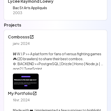
Lycée Raymond Loewy
Bac St Arts Appliqués
2003
Projects
Combosss
janv. 2024
🚧 W.I.P >> A platform for fans of versus fighting games
🎮 (2D brawlers) to share their best combos.
⚙️: BACKEND >>PostgreSQL | Drizzle | Hono | Node.js | Ar
gon2 | TypeScript.
⚙️: FRONTEND >>Next | TailwindCss | ShadcnUi | TypeScr
ipt.
My Portfolio
févr. 2024
Made with ❤️. I implemented a few surprises to highlight