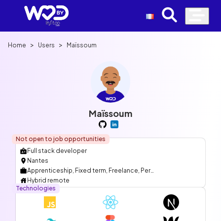
>
>
Home
Users
Maïssoum
Maïssoum
Not open to job opportunities
Full stack developer
Nantes
Apprenticeship, Fixed term, Freelance, Permanent contract
Hybrid remote
Technologies