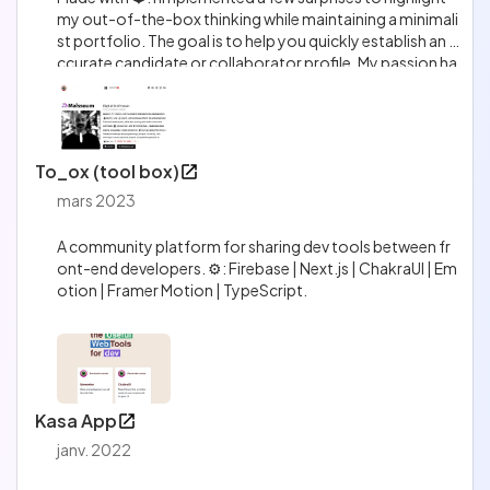
my out-of-the-box thinking while maintaining a minimali
st portfolio. The goal is to help you quickly establish an a
ccurate candidate or collaborator profile. My passion ha
s become my work, not the reverse. ⚙️: Next | Typescript
| TailwindCss | ShadCnUi | Calcom | Framer Motion | Gsa
p.
To_ox (tool box)
mars 2023
A community platform for sharing dev tools between fr
ont-end developers. ⚙️: Firebase | Next.js | ChakraUI | Em
otion | Framer Motion | TypeScript.
Kasa App
janv. 2022