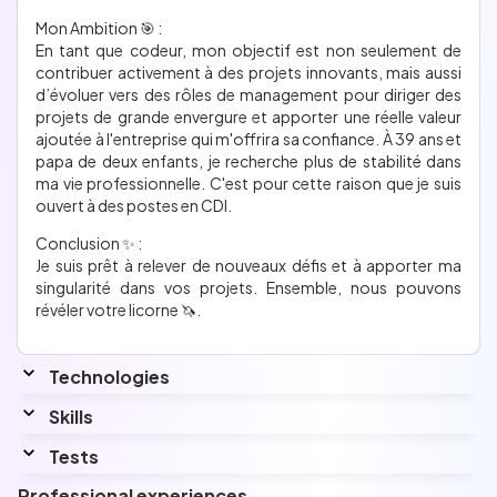
Mon Ambition 🎯 :
En tant que codeur, mon objectif est non seulement de
contribuer activement à des projets innovants, mais aussi
d’évoluer vers des rôles de management pour diriger des
projets de grande envergure et apporter une réelle valeur
ajoutée à l'entreprise qui m'offrira sa confiance. À 39 ans et
papa de deux enfants, je recherche plus de stabilité dans
ma vie professionnelle. C'est pour cette raison que je suis
ouvert à des postes en CDI.
Conclusion ✨ :
Je suis prêt à relever de nouveaux défis et à apporter ma
singularité dans vos projets. Ensemble, nous pouvons
révéler votre licorne 🦄.
Technologies
Skills
Interested by...
Penstest, Python, Q#, ThreeJs
Tests
Languages
Professional experiences