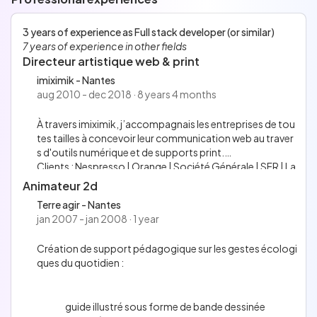
English
French
No information has been entered for this section.
3 years of experience as Full stack developer (or similar)
7 years of experience in other fields
Directeur artistique web & print
imiximik - Nantes
aug 2010 - dec 2018 · 8 years 4 months
À travers imiximik, j’accompagnais les entreprises de tou
tes tailles à concevoir leur communication web au traver
s d'outils numérique et de supports print.
Clients : Nespresso | Orange | Société Générale | SFR | La
ncôme etc.
Animateur 2d
Terre agir - Nantes
jan 2007 - jan 2008 · 1 year
Création de support pédagogique sur les gestes écologi
ques du quotidien :
guide illustré sous forme de bande dessinée