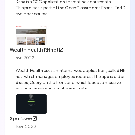
Kasa is a C2C application for renting apartments.
This project is part of the OpenClassrooms Front-End D
eveloper course.
Wealth Health RHnet
avr. 2022
Wealth Health uses an internal web application, called HR
net, which manages employee records. The app is old an
d uses jQuery on the front end, which leads to massive bu
gs and increased internal complaints.
MISSION > Convert a jQuery library to React.
Sportsee
févr. 2022