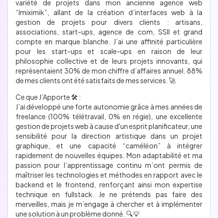
variété de projets dans mon ancienne agence web
“Imiximik”, allant de la création d’interfaces web à la
gestion de projets pour divers clients : artisans,
associations, start-ups, agence de com, SSII et grand
compte en marque blanche. J’ai une affinité particulière
pour les start-ups et scale-ups en raison de leur
philosophie collective et de leurs projets innovants, qui
représentaient 30% de mon chiffre d’affaires annuel. 88%
de mes clients ont été satisfaits de mes services. 🚀
Ce que J’Apporte 🛠️ :
J’ai développé une forte autonomie grâce à mes années de
freelance (100% télétravail, 0% en régie), une excellente
gestion de projets web à cause d'un esprit planificateur, une
sensibilité pour la direction artistique dans un projet
graphique, et une capacité “caméléon” à intégrer
rapidement de nouvelles équipes. Mon adaptabilité et ma
passion pour l’apprentissage continu m’ont permis de
maîtriser les technologies et méthodes en rapport avec le
backend et le frontend, renforçant ainsi mon expertise
technique en fullstack. Je ne prétends pas faire des
merveilles, mais je m’engage à chercher et à implémenter
une solution à un problème donné. 🔍💡