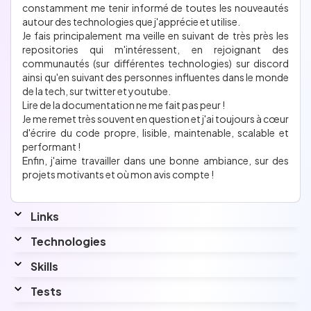
constamment me tenir informé de toutes les nouveautés
autour des technologies que j'apprécie et utilise.
Je fais principalement ma veille en suivant de très près les
repositories qui m'intéressent, en rejoignant des
communautés (sur différentes technologies) sur discord
ainsi qu'en suivant des personnes influentes dans le monde
de la tech, sur twitter et youtube.
Lire de la documentation ne me fait pas peur !
Je me remet très souvent en question et j'ai toujours à cœur
d'écrire du code propre, lisible, maintenable, scalable et
performant !
Enfin, j'aime travailler dans une bonne ambiance, sur des
projets motivants et où mon avis compte !
Links
Technologies
Skills
No information has been entered for this section.
Interested by...
Principalement Angular, RxJS, Typescript (+javascript), CSS
Tests
(+ scss), ainsi que NestJS !