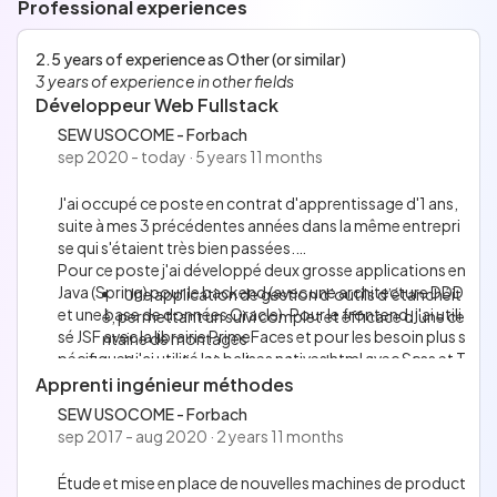
Professional experiences
Languages
Anglais
No information has been entered for this section.
2.5 years of experience as Other (or similar)
Français
3 years of experience in other fields
Développeur Web Fullstack
SEW USOCOME - Forbach
sep 2020 - today · 5 years 11 months
J'ai occupé ce poste en contrat d'apprentissage d'1 ans,
suite à mes 3 précédentes années dans la même entrepri
se qui s'étaient très bien passées.
Pour ce poste j'ai développé deux grosse applications en
Java (Spring) pour le backend (avec une architecture DDD
Une application de gestion d’outils d’étanchéit
et une base de données Oracle). Pour le frontend, j'ai utili
é, permettant un suivi complet et efficace d’une ce
sé JSF avec la librairie PrimeFaces et pour les besoin plus s
ntaine de montages
pécifiques j'ai utilisé les balises natives html avec Scss et T
Une application de gestion de contenants, per
ypescript.
Apprenti ingénieur méthodes
mettant de garantir le bon fonctionnement d’un p
Les applications que j'ai eu à développer étaient :
rocessus de stockage, dans un magasin grande ha
SEW USOCOME - Forbach
uteur qui comptera environ 5000 caisses.
sep 2017 - aug 2020 · 2 years 11 months
Étude et mise en place de nouvelles machines de product