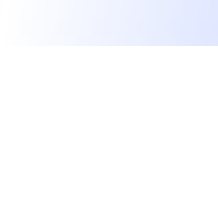
We find dream jobs for developers.
hello@welovedevs.com
+33 175850252