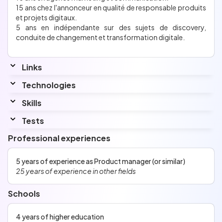
15 ans chez l'annonceur en qualité de responsable produits
et projets digitaux.
5 ans en indépendante sur des sujets de discovery,
conduite de changement et transformation digitale.
Links
Linkedin
Technologies
www.linkedin.com/in/celinecochelin/
Skills
Interested by...
J'aime l'UX Design et suis intéressée par l'IA. Je suis User et
Tests
Human centric.
Professional experiences
Languages
English
No information has been entered for this section.
5 years of experience as Product manager (or similar)
25 years of experience in other fields
Schools
4 years of higher education