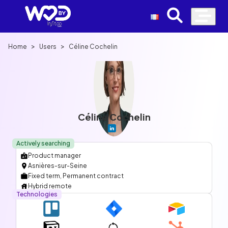
>
>
Home
Users
Céline Cochelin
Céline Cochelin
Actively searching
Product manager
Asnières-sur-Seine
Fixed term, Permanent contract
Hybrid remote
Technologies