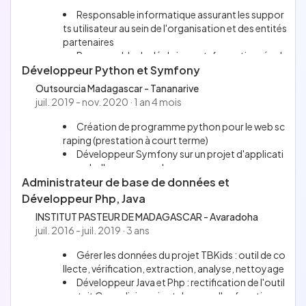
Responsable informatique assurant les suppor
ts utilisateur au sein de l'organisation et des entités
partenaires
Responsable de déploiement, formation, évol
Développeur Python et Symfony
ution, développement et suivi du logiciel de gestio
n de laboratoire LabBook (https://www.lab-boo
Outsourcia Madagascar - Tananarive
k.org/)
juil. 2019 - nov. 2020 · 1 an 4 mois
Développeur et administrateur de base de don
nées (Flask/Python & MySQL) afin d'assurer le bon
Création de programme python pour le web sc
fonctionnement du logiciel LabBook au sein de 28
raping (prestation à court terme)
laboratoires à Madagascar et 3 laboratoires à dist
Développeur Symfony sur un projet d'applicati
ance (Liban, Laos, Comores)
on web d'une agence de voyage
Administrateur de base de données et
Développeur Php, Java
INSTITUT PASTEUR DE MADAGASCAR - Avaradoha
juil. 2016 - juil. 2019 · 3 ans
Gérer les données du projet TBKids : outil de co
llecte, vérification, extraction, analyse, nettoyage
Développeur Java et Php : rectification de l'outil
gratuit Openclinica, ajout de nouvelles fonctionna