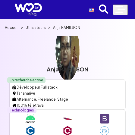
>
>
Accueil
Utilisateurs
Anja RAMILSON
Anja RAMILSON
En recherche active
Développeur Full stack
Tananarive
Alternance, Freelance, Stage
100% télétravail
Technologies