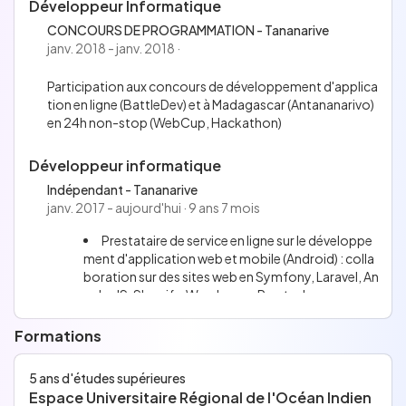
Développeur Informatique
lités
Mission de monitoring et mise au point du logici
CONCOURS DE PROGRAMMATION - Tananarive
el Openclinica à Madagascar, Yaoundé/Cameroun
janv. 2018 - janv. 2018 ·
et Abidjan/Côte d'ivoire
Participation aux concours de développement d'applica
tion en ligne (BattleDev) et à Madagascar (Antananarivo)
en 24h non-stop (WebCup, Hackathon)
Développeur informatique
Indépendant - Tananarive
janv. 2017 - aujourd'hui · 9 ans 7 mois
Prestataire de service en ligne sur le développe
ment d'application web et mobile (Android) : colla
boration sur des sites web en Symfony, Laravel, An
gular JS, Shopify, Wordpress, Prestashop
Correction bug logiciel : Logiciel écrit en Pytho
n, PHP, Java et C
Formations
Gestion et création d'application sur Terminal d
e paiement électronique : Application écrite en C
5 ans d'études supérieures
Création d'application type "From scratch"
Espace Universitaire Régional de l'Océan Indien