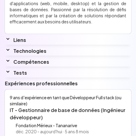
d'applications (web, mobile, desktop) et la gestion de
bases de données. Passionné par la résolution de défis
informatiques et par la création de solutions répondant
efficacement aux besoins des utilisateurs.
Liens
Technologies
Compétences
Aucune information n'a été renseignée pour
Interessé par
cette section.
Angular JS, Vue JS, Flutter, Docker
Tests
Langues
Expériences professionnelles
Français
Contact
Aucune information n'a été renseignée pour
9 ans d'expérience en tant que Développeur Full stack (ou
Anglais
similaire)
cette section.
IT - Gestionnaire de base de données (Ingénieur
développeur)
Fondation Mérieux - Tananarive
déc. 2020 - aujourd'hui · 5 ans 8 mois