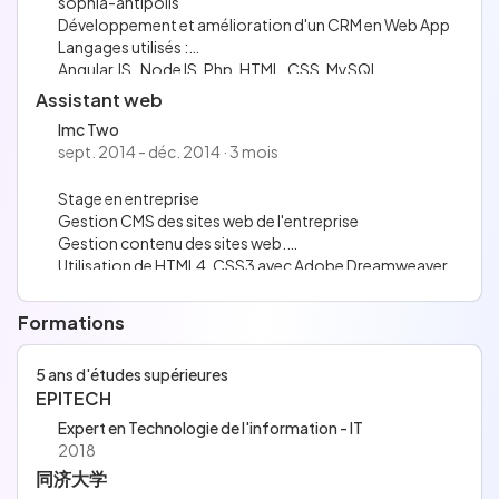
sophia-antipolis
Engine.
Développement et amélioration d'un CRM en Web App
Pratique des méthodologies agiles pour favoriser la coll
Langages utilisés :
aboration d'équipe,
Angular JS , NodeJS, Php, HTML, CSS, MySQL.
l'itération continue et l'adaptabilité aux besoins changea
nts du projet.
Assistant web
Création du back office en Vue.js 3, facilitant la gestion a
Imc Two
dministrative de la
sept. 2014 - déc. 2014 · 3 mois
plateforme.
Maintenance et amélioration de la plateforme existante
Stage en entreprise
en PHP 7, JavaScript
Gestion CMS des sites web de l'entreprise
et MySQL, résolution de bugs et optimisation des foncti
Gestion contenu des sites web.
onnalités.
Utilisation de HTML4, CSS3 avec Adobe Dreamweaver
Supervision du développement de l'application mobile A
ndroid et iOS, avec
gestion des devis, validation des fonctionnalités, tests e
Formations
t mises à jour.
5 ans d'études supérieures
EPITECH
Expert en Technologie de l'information - IT
2018
同济大学