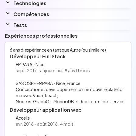
Technologies
www.linkedin.com/in/rakhim-dadacheve-287a2169/
Compétences
Interessé par
Angular, React avancé, ReactNative, AWS avancé,...
Tests
Langues
Expériences professionnelles
Francais
Anglais
Aucune information n'a été renseignée pour
6 ans d'expérience en tant que Autre (ou similaire)
Russe
Développeur Full Stack
cette section.
EMPARA - Nice
sept. 2017 - aujourd'hui · 8 ans 11 mois
SAS OSEF EMPARA - Nice, France
Conception et développement d'une nouvelle platefor
me avec Vue3, React,
Node.js, GraphQL, MongoDB et Redis en micro-service
s.
Développeur application web
Gestion du déploiement de l'infrastructure avec orchest
Accelis
ration des conteneurs
avr. 2016 - août 2016 · 4 mois
via Kubernetes et Docker avec une pipeline CI/CD pour G
oogle Kubernetes