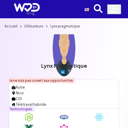
>
>
Accueil
Utilisateurs
Lynx pragmatique
Lynx Pragmatique
Je ne suis pas ouvert aux opportunités
Autre
Nice
CDI
Télétravail hybride
Technologies