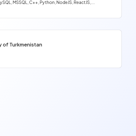
ySQL, MSSQL, C++, Python, NodeJS, ReactJS,...
y of Turkmenistan