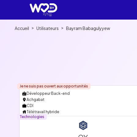
>
>
Accueil
Utilisateurs
Bayram Babagulyyew
Je ne suis pas ouvert aux opportunités
Développeur Back-end
Achgabat
CDI
Télétravail hybride
Technologies