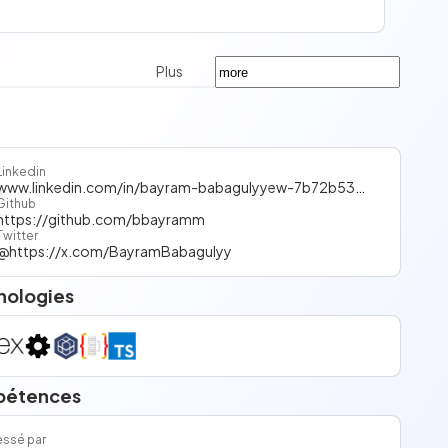
Plus
Linkedin
www.linkedin.com/in/bayram-babagulyyew-7b72b5306/
Github
https://github.com/bbayramm
Twitter
@https://x.com/BayramBabagulyy
nologies
étences
essé par