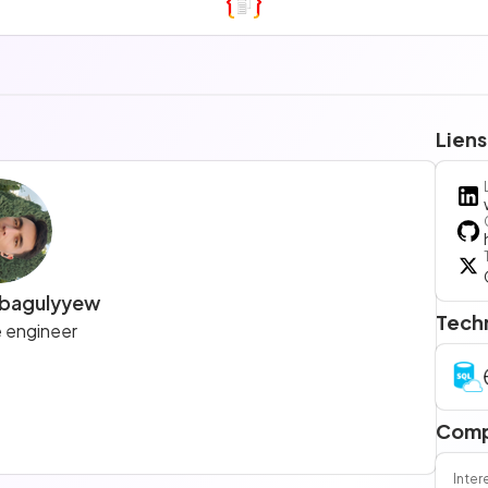
Liens
bagulyyew
Tech
 engineer
Comp
Inter