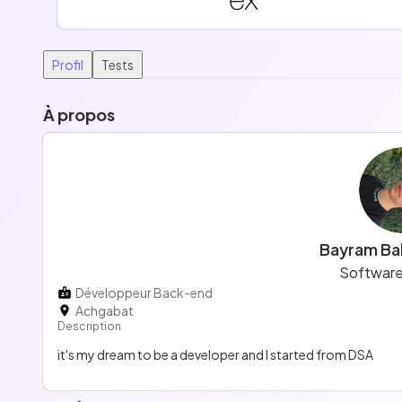
Profil
Tests
À propos
Bayram Ba
Software
Développeur Back-end
Achgabat
Description
it's my dream to be a developer and I started from DSA