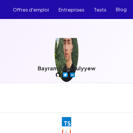
Blog
Offres d'emploi
Entreprises
Tests
Bayram Babagulyyew