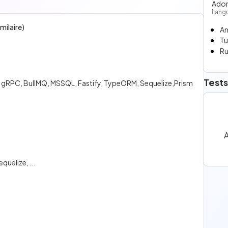
Adon
Lang
milaire)
An
Tu
Ru
Tests
 gRPC, BullMQ, MSSQL, Fastify, TypeORM, Sequelize,Prism
A
uelize, ...