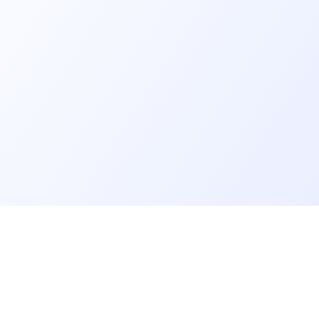
er un job tech
Recruter un tech
on profil candidat·es
Contacter des développeurs