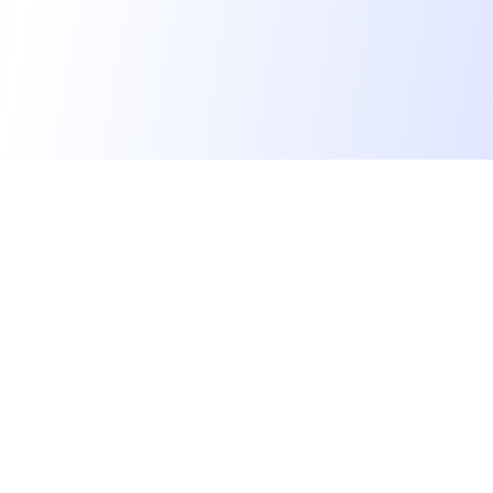
Les développeurs heureux au travail.
hello@welovedevs.com
+33 175850252