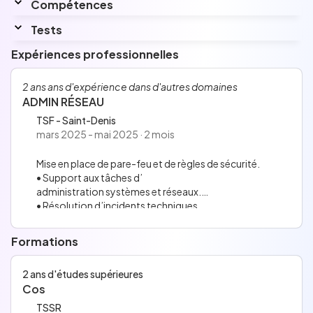
Compétences
Aucune information n'a été renseignée pour
Interessé par
cette section.
Tout ce qui touche au réseau informatique et cloud
Tests
Langues
Expériences professionnelles
Anglais
Français
Aucune information n'a été renseignée pour
2 ans ans d'expérience dans d'autres domaines
ADMIN RÉSEAU
cette section.
TSF - Saint-Denis
mars 2025 - mai 2025 · 2 mois
Mise en place de pare-feu et de règles de sécurité.
• Support aux tâches d’
administration systèmes et réseaux.
• Résolution d’incidents techniques.
• Gestion de machines Windows et Linux en laboratoire.
• Configuration des comptes, groupes et stratégies AD.
Formations
• Déploiement des services DNS, DHCP et de partage de
fichiers.
2 ans d'études supérieures
• Configuration des paramètres réseau sur des équipem
Cos
ents Cisco.
• Rédaction de guides et procédures techniques.
TSSR