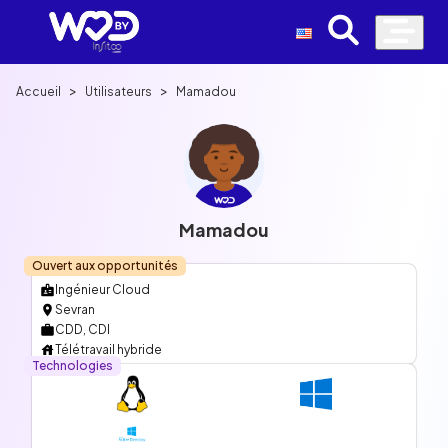
>
>
Accueil
Utilisateurs
Mamadou
Mamadou
Ouvert aux opportunités
Ingénieur Cloud
Sevran
CDD, CDI
Télétravail hybride
Technologies