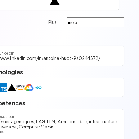
Plus
Linkedin
www.linkedin.com/in/antoine-huot-9a0244372/
nologies
étences
essé par
èmes agentiques, RAG, LLM, IA multimodale, infrastructure
ouveraine, Computer Vision
ues