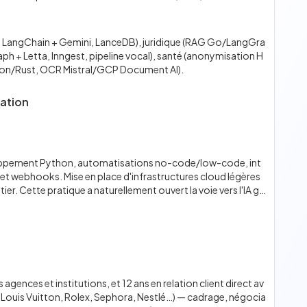
e, LangChain + Gemini, LanceDB), juridique (RAG Go/LangGra
h + Letta, Inngest, pipeline vocal), santé (anonymisation H
thon/Rust, OCR Mistral/GCP Document AI).
ation
veloppement Python, automatisations no-code/low-code, int
 et webhooks. Mise en place d'infrastructures cloud légères
r. Cette pratique a naturellement ouvert la voie vers l'IA gé
nces et institutions, et 12 ans en relation client direct av
 Louis Vuitton, Rolex, Sephora, Nestlé…) — cadrage, négocia