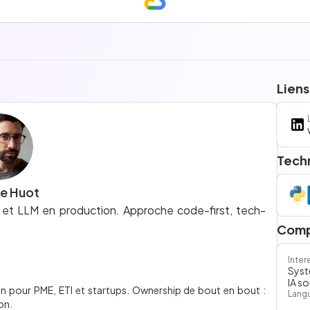
Liens
Tech
e Huot
et LLM en production. Approche code-first, tech-
Comp
Inter
Syst
IA s
n pour PME, ETI et startups. Ownership de bout en bout :
Lang
on.