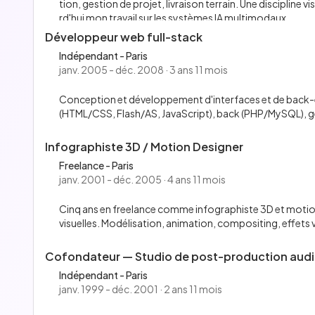
tion, gestion de projet, livraison terrain. Une discipline 
rd'hui mon travail sur les systèmes IA multimodaux.
Développeur web full-stack
Indépendant - Paris
janv. 2005 - déc. 2008 · 3 ans 11 mois
Conception et développement d'interfaces et de back-e
(HTML/CSS, Flash/AS, JavaScript), back (PHP/MySQL), gest
Infographiste 3D / Motion Designer
Freelance - Paris
janv. 2001 - déc. 2005 · 4 ans 11 mois
Cinq ans en freelance comme infographiste 3D et motio
visuelles. Modélisation, animation, compositing, effets v
Cofondateur — Studio de post-production audi
Indépendant - Paris
janv. 1999 - déc. 2001 · 2 ans 11 mois