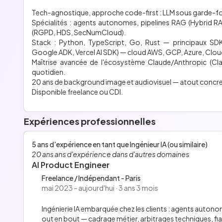
Tech-agnostique, approche code-first : LLM sous garde-fou
Spécialités : agents autonomes, pipelines RAG (Hybrid RA
(RGPD, HDS, SecNumCloud).
Stack : Python, TypeScript, Go, Rust — principaux SD
Google ADK, Vercel AI SDK) — cloud AWS, GCP, Azure, Clou
Maîtrise avancée de l'écosystème Claude/Anthropic (Cla
quotidien.
20 ans de background image et audiovisuel — atout concret
Disponible freelance ou CDI.
Expériences professionnelles
5 ans d'expérience en tant que Ingénieur IA (ou similaire)
20 ans ans d'expérience dans d'autres domaines
AI Product Engineer
Freelance / Indépendant - Paris
mai 2023 - aujourd'hui · 3 ans 3 mois
Ingénierie IA embarquée chez les clients : agents auto
out en bout — cadrage métier, arbitrages techniques, 