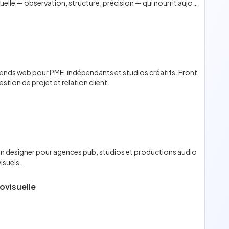
visuelle — observation, structure, précision — qui nourrit aujou
nds web pour PME, indépendants et studios créatifs. Front
ion de projet et relation client.
n designer pour agences pub, studios et productions audio
isuels.
ovisuelle