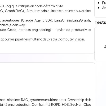
Fr
s, logique critique en code déterministe.
An
G, Graph RAG), IA multimodale, infrastructure souveraine
K agentiques (Claude Agent SDK, LangChain/LangGraph,
Tests
dflare, Scaleway.
ude Code, harness engineering) — levier de productivité
 pour les pipelines multimodaux et la Computer Vision.
A
nomes, pipelines RAG, systèmes multimodaux. Ownership de b
fiabilité en production. Conformité RGPD, HDS, SecNumClou