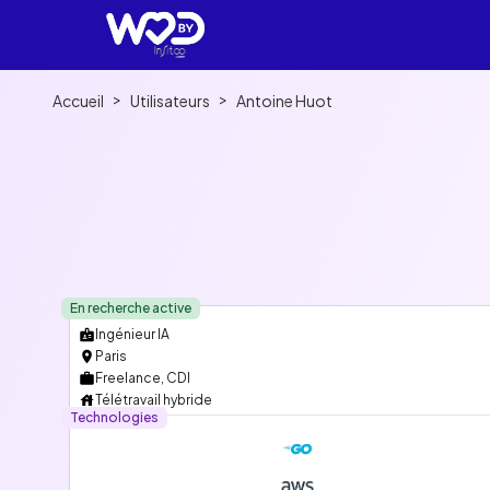
>
>
Accueil
Utilisateurs
Antoine Huot
En recherche active
Ingénieur IA
Paris
Freelance, CDI
Télétravail hybride
Technologies