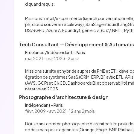
d quand requis.
Missions : retail/e-commerce (search conversationnell
ph, cloud souverain Scaleway), SaaS agentique (LangGrap
DS/RGPD, Azure AI Foundry), génie civil (C#/.NET + Py
Tech Consultant — Développement & Automatis
Freelance / Indépendant - Paris
mai 2021 - mai 2023 · 2 ans
Missions sur site et hybride auprès de PME et ETI : dé
égration de systèmes SaaS (CRM, ERP, BI) avec ETL, APIs
(AWS, GCP) et CI/CD. Dashboards BI et observabilité métie
nérative en 2023.
Photographe d'architecture & design
Indépendant - Paris
févr. 2009 - avr. 2021 · 12 ans 2 mois
Douze ans comme photographe d'architecture pour des age
ec des marques exigeantes (Orange, Engie, BNP Paribas,