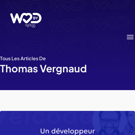
Passer
au
contenu
principal
Me
Tous Les Articles De
Thomas Vergnaud