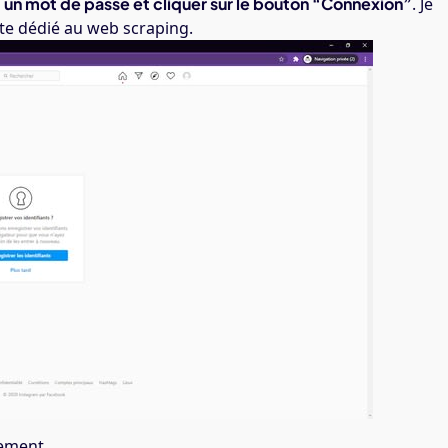
r, un mot de passe et cliquer sur le bouton “Connexion”
. Je
pte dédié au web scraping.
gement