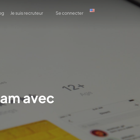
og
Je suis recruteur
Se connecter
gram avec