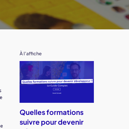
À l’affiche
s
de
Quelles formations
suivre pour devenir
le