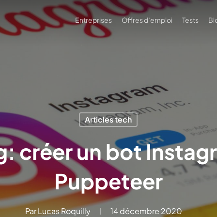
Entreprises
Offres d’emploi
Tests
Bl
Articles tech
: créer un bot Insta
Puppeteer
Par
Lucas Roquilly
14 décembre 2020