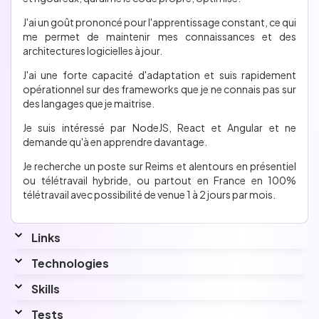
J'ai un goût prononcé pour l'apprentissage constant, ce qui
me permet de maintenir mes connaissances et des
architectures logicielles à jour.
J'ai une forte capacité d'adaptation et suis rapidement
opérationnel sur des frameworks que je ne connais pas sur
des langages que je maitrise.
Je suis intéressé par NodeJS, React et Angular et ne
demande qu'à en apprendre davantage.
Je recherche un poste sur Reims et alentours en présentiel
ou télétravail hybride, ou partout en France en 100%
télétravail avec possibilité de venue 1 à 2 jours par mois.
Links
Linkedin
Technologies
www.linkedin.com/in/josselin-willette-883677110/
Skills
Interested by...
Egalement intéressé par React, Angular et React Native
Tests