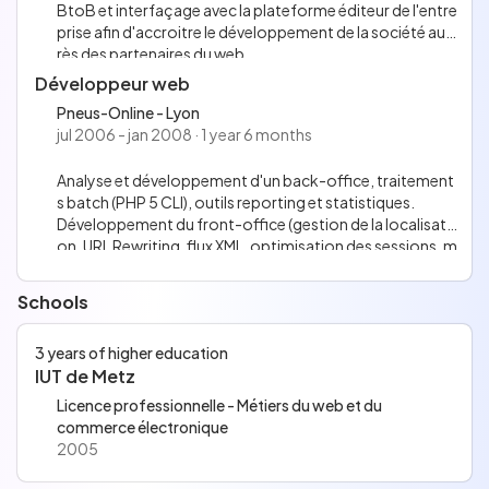
BtoB et interfaçage avec la plateforme éditeur de l'entre
prise afin d'accroitre le développement de la société aup
rès des partenaires du web.
Développement des divers services de la plateforme : ou
Développeur web
tils de promotion, outils statistiques nécessaires au calc
Pneus-Online - Lyon
ul du ROI de nos partenaires.
jul 2006 - jan 2008 · 1 year 6 months
Analyse et développement d'un back-office, traitement
s batch (PHP 5 CLI), outils reporting et statistiques.
Développement du front-office (gestion de la localisati
on, URL Rewriting, flux XML, optimisation des sessions, m
aintenance et documentation du code, etc.).
Schools
3 years of higher education
IUT de Metz
Licence professionnelle - Métiers du web et du
commerce électronique
2005