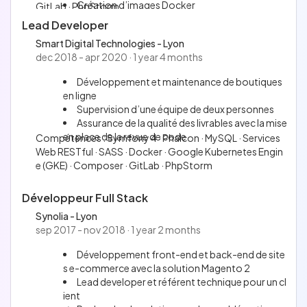
Création d’images Docker
GitLab · PhpStorm
Création des scripts de déploiement Gitlab CI
Lead Developer
Maintenance d’une architecture Cloud sur GCP
Smart Digital Technologies - Lyon
Maintenance d’un serveur Gitlab sur OVH Cloud
dec 2018 - apr 2020 · 1 year 4 months
Développement et maintenance de boutiques
en ligne
Supervision d’une équipe de deux personnes
Assurance de la qualité des livrables avec la mise
en place de la revue de code
Compétences : Symfony 4 · Phalcon · MySQL · Services
Web RESTful · SASS · Docker · Google Kubernetes Engin
e (GKE) · Composer · GitLab · PhpStorm
Développeur Full Stack
Synolia - Lyon
sep 2017 - nov 2018 · 1 year 2 months
Développement front-end et back-end de site
s e-commerce avec la solution Magento 2
Lead developer et référent technique pour un cl
ient