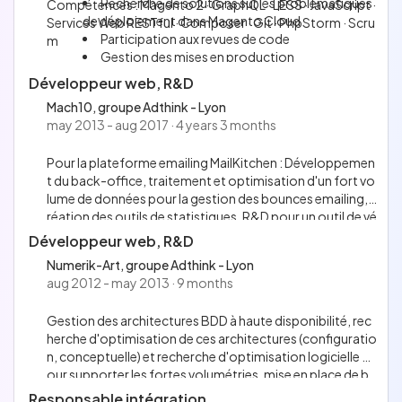
Recherche de solutions sur les problématiques
Compétences : Magento 2 · GraphQL · LESS · JavaScript ·
de déploiement dans Magento Cloud
Services Web RESTful · Composer · Git · PhpStorm · Scru
Participation aux revues de code
m
Gestion des mises en production
Formation des nouveaux collaborateurs sur le f
Développeur web, R&D
ront-end de Magento 2
Mach10, groupe Adthink - Lyon
may 2013 - aug 2017 · 4 years 3 months
Pour la plateforme emailing MailKitchen : Développemen
t du back-office, traitement et optimisation d'un fort vo
lume de données pour la gestion des bounces emailing, c
réation des outils de statistiques, R&D pour un outil de vé
rification d'emails.
Développeur web, R&D
Développement d'un système d'aide à la création de land
Numerik-Art, groupe Adthink - Lyon
ings.
aug 2012 - may 2013 · 9 months
Gestion des architectures BDD à haute disponibilité, rec
herche d'optimisation de ces architectures (configuratio
n, conceptuelle) et recherche d'optimisation logicielle p
our supporter les fortes volumétries, mise en place de b
onnes pratiques de développement.
Responsable intégration