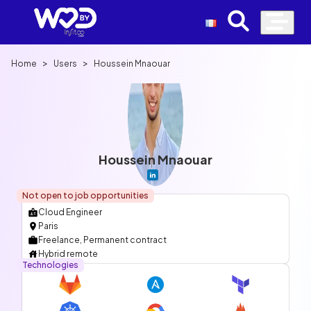
>
>
Home
Users
Houssein Mnaouar
Houssein Mnaouar
Not open to job opportunities
Cloud Engineer
Paris
Freelance, Permanent contract
Hybrid remote
Technologies