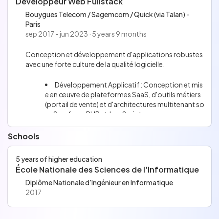
Développeur Web Fullstack
Kubernetes : Déploiement de GKE Autopilot et
monitoring Prometheus/Grafana.
Bouygues Telecom / Sagemcom / Quick (via Talan) -
Automatisation : Gestion des secrets avec Vaul
Paris
t et sauvegardes via Velero.
sep 2017 - jun 2023 · 5 years 9 months
Conception et développement d'applications robustes
avec une forte culture de la qualité logicielle.
Développement Applicatif : Conception et mis
e en œuvre de plateformes SaaS, d'outils métiers
(portail de vente) et d'architectures multitenant so
us Symfony, PHP et JavaScript.
Qualité Logicielle & Agile : Pratique de la métho
dologie Agile, implémentation de tests unitaires et
Schools
automatisés (non-régression), et réalisation de re
vues de code.
5 years of higher education
École Nationale des Sciences de l'Informatique
Diplôme Nationale d'Ingénieur en Informatique
2017