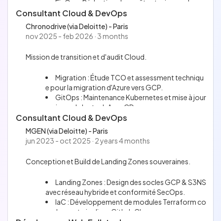
FinOps : Réduction des coûts et mise en place
Consultant Cloud & DevOps
d'une observabilité centralisée.
Conseil : Définition de roadmaps de remédiatio
Chronodrive (via Deloitte) - Paris
n technique pour la production.
nov 2025 - feb 2026 · 3 months
Mission de transition et d'audit Cloud.
Migration : Étude TCO et assessment techniqu
e pour la migration d'Azure vers GCP.
GitOps : Maintenance Kubernetes et mise à jour
majeure de la stack ArgoCD.
Consultant Cloud & DevOps
Sécurisation : Automatisation des Cleanup Poli
cies et isolation IAM pour Cloud SQL.
MGEN (via Deloitte) - Paris
jun 2023 - oct 2025 · 2 years 4 months
Conception et Build de Landing Zones souveraines.
Landing Zones : Design des socles GCP & S3NS
avec réseau hybride et conformité SecOps.
IaC : Développement de modules Terraform co
mplexes et pipelines GitLab CI.