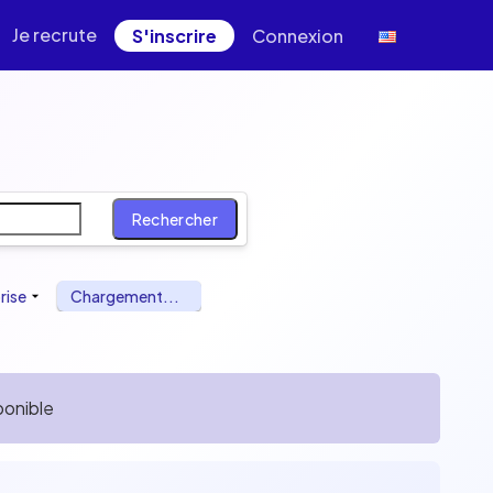
Je recrute
S'inscrire
Connexion
y, teleworking
Rechercher
rise
Chargement...
ponible