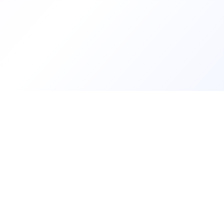
Trouv
Créer m
Offres 
Les développeurs heureux au travail.
Tests t
Rejoin
hello@welovedevs.com