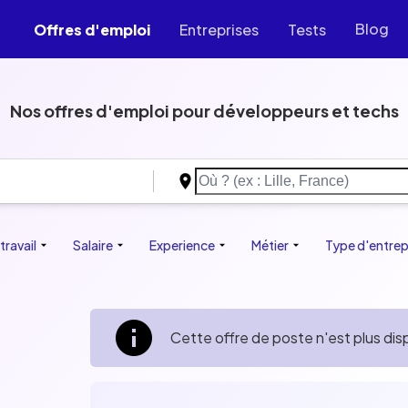
Blog
Offres d'emploi
Entreprises
Tests
Nos offres d'emploi pour développeurs et techs
lection of jobs you won't find anywhere else, with salar
policy, benefits and much more.
travail
Développeur
Salaire
Data
Experience
Cloud
IA
Métier
UI/UX
QA
Type d'entrep
Produit
Cette offre de poste n'est plus dis