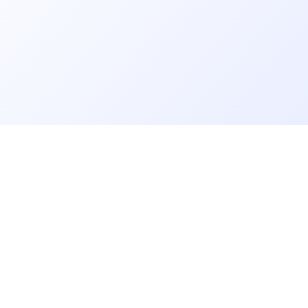
er un job tech
Recruter un tech
on profil candidat·es
Contacter des développeurs
d'emploi pour techs
Poster des offres d'emploi
echniques, QCM et quizz
Créer ma page entreprise
dre notre communauté
Tester mes développeurs