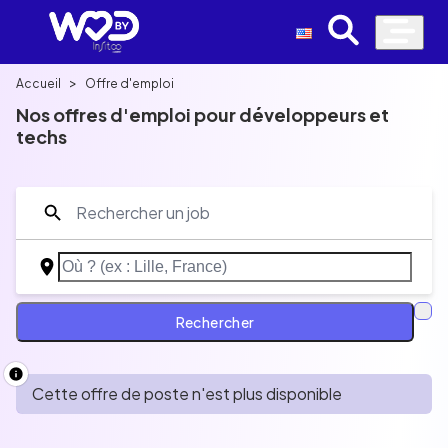
>
Accueil
Offre d'emploi
Nos offres d'emploi pour développeurs et
techs
Discover a selection of jobs you won't find
anywhere else, with salary, teleworking policy,
benefits and much more.
Rechercher
Développeur
Data
Cloud
IA
UI/UX
QA
Produit
Cette offre de poste n'est plus disponible