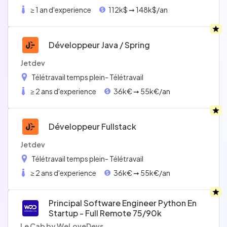
≥ 1 an d'experience
112k$ ➞ 148k$/an
Développeur Java / Spring
Jetdev
Télétravail temps plein
- Télétravail
≥ 2 ans d'experience
36k€ ➞ 55k€/an
Développeur Fullstack
Jetdev
Télétravail temps plein
- Télétravail
≥ 2 ans d'experience
36k€ ➞ 55k€/an
Principal Software Engineer Python En
Startup - Full Remote 75/90k
Le Cab by WeLoveDevs