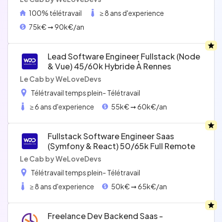
100% télétravail
≥ 8 ans d'experience
75k€ ➞ 90k€/an
Lead Software Engineer Fullstack (node
& Vue) 45/60k Hybride À Rennes
Le Cab by WeLoveDevs
Télétravail temps plein
- Télétravail
≥ 6 ans d'experience
55k€ ➞ 60k€/an
Fullstack Software Engineer Saas
(symfony & React) 50/65k Full Remote
Le Cab by WeLoveDevs
Télétravail temps plein
- Télétravail
≥ 8 ans d'experience
50k€ ➞ 65k€/an
Freelance Dev Backend Saas -