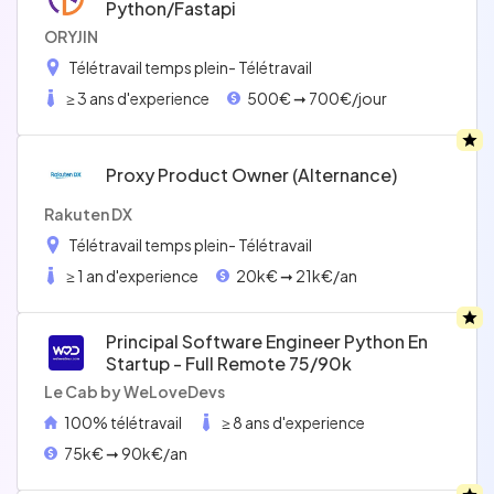
Python/fastapi
ORYJIN
Télétravail temps plein
- Télétravail
≥ 3 ans d'experience
500€ ➞ 700€/jour
Proxy Product Owner (alternance)
Rakuten DX
Télétravail temps plein
- Télétravail
≥ 1 an d'experience
20k€ ➞ 21k€/an
Principal Software Engineer Python En
Startup - Full Remote 75/90k
Le Cab by WeLoveDevs
100% télétravail
≥ 8 ans d'experience
75k€ ➞ 90k€/an