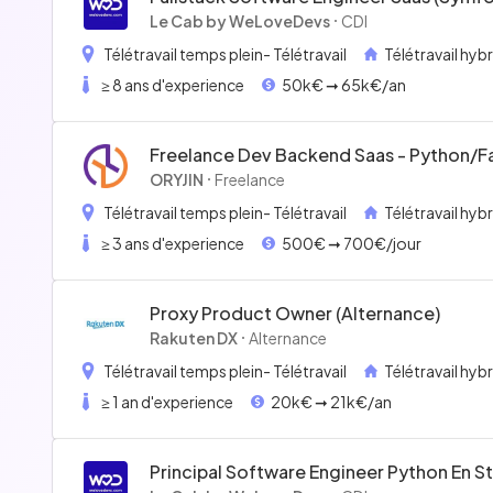
React) 50/65k Full Remote
Le Cab by WeLoveDevs
CDI
Télétravail temps plein
- Télétravail
Télétravail hyb
≥ 8 ans d'experience
50k€ ➞ 65k€/an
Freelance Dev Backend Saas - Python/f
ORYJIN
Freelance
Télétravail temps plein
- Télétravail
Télétravail hyb
≥ 3 ans d'experience
500€ ➞ 700€/jour
Proxy Product Owner (alternance)
Rakuten DX
Alternance
Télétravail temps plein
- Télétravail
Télétravail hyb
≥ 1 an d'experience
20k€ ➞ 21k€/an
Principal Software Engineer Python En St