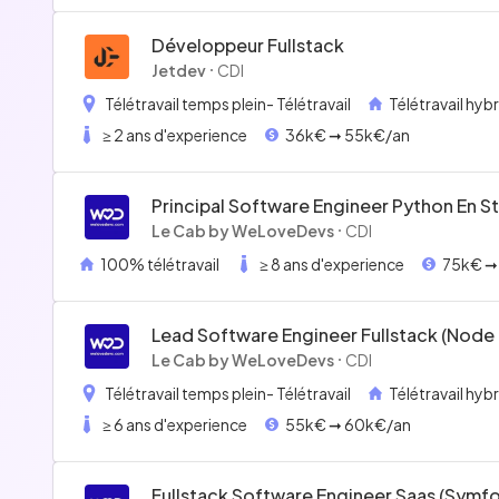
Développeur Fullstack
Jetdev
CDI
Télétravail temps plein
- Télétravail
Télétravail hyb
≥ 2 ans d'experience
36k€ ➞ 55k€/an
Principal Software Engineer Python En St
Full Remote 75/90k
Le Cab by WeLoveDevs
CDI
100% télétravail
≥ 8 ans d'experience
75k€ ➞
Lead Software Engineer Fullstack (node
45/60k Hybride À Rennes
Le Cab by WeLoveDevs
CDI
Télétravail temps plein
- Télétravail
Télétravail hyb
≥ 6 ans d'experience
55k€ ➞ 60k€/an
Fullstack Software Engineer Saas (symf