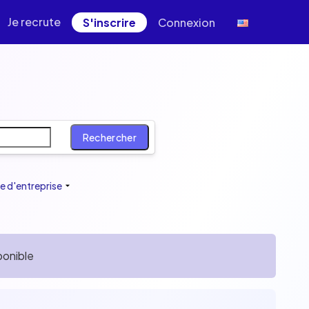
Je recrute
S'inscrire
Connexion
y, teleworking
Rechercher
e d'entreprise
ponible