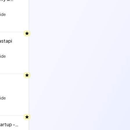
ride
astapi
ride
ride
artup -