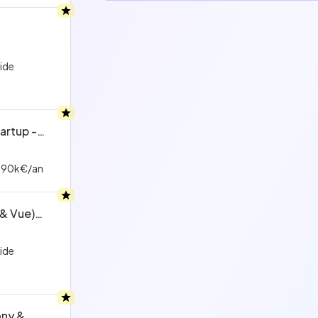
ride
artup -
 90k€/an
 & Vue)
ride
ony &