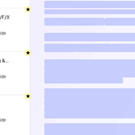
/f/x
ride
g &
ride
ride