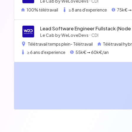
Full Remote 75/90k
Le Cab by WeLoveDevs
CDI
100% télétravail
≥ 8 ans d'experience
75k€ ➞
Lead Software Engineer Fullstack (node
45/60k Hybride À Rennes
Le Cab by WeLoveDevs
CDI
Télétravail temps plein
- Télétravail
Télétravail hyb
≥ 6 ans d'experience
55k€ ➞ 60k€/an