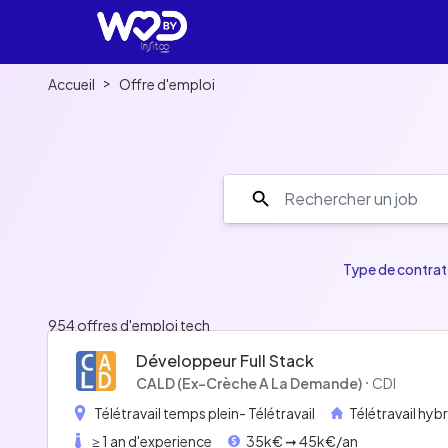
>
Accueil
Offre d'emploi
Discover a se
Type de contrat
954 offres d'emploi tech
Développeur Full Stack
CALD (Ex-Crèche A La Demande)
CDI
Télétravail temps plein
- Télétravail
Télétravail hyb
≥ 1 an d'experience
35k€ ➞ 45k€/an