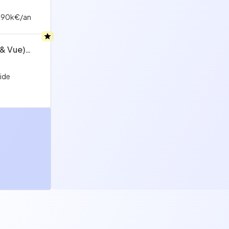
 90k€/an
 & Vue)
ride