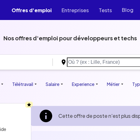
Blog
Offres d'emploi
Entreprises
Tests
Nos offres d'emploi pour développeurs et techs
lection of jobs you won't find anywhere else, with salar
policy, benefits and much more.
Développeur
Télétravail
Data
Salaire
Cloud
Experience
IA
UI/UX
QA
Métier
Produit
Typ
Cette offre de poste n'est plus dis
ride