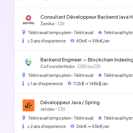
Consultant Développeur Backend Java H
Zenika
CDI
Télétravail temps plein
- Télétravail
Télétravail hyb
≥ 3 ans d'experience
40k€ ➞ 58k€/an
Backend Engineer — Blockchain Indexin
Marketplace
CofounderHubs
CDD ou CDI
Télétravail temps plein
- Télétravail
Télétravail hyb
≥ 1 an d'experience
112k$ ➞ 148k$/an
Développeur Java / Spring
Jetdev
CDI
Télétravail temps plein
- Télétravail
Télétravail hyb
≥ 2 ans d'experience
36k€ ➞ 55k€/an