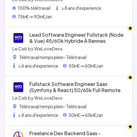
100% télétravail
≥ 8 ans d'experience
75k€ ➞ 90k€/an
Lead Software Engineer Fullstack (node
& Vue) 45/60k Hybride À Rennes
Le Cab by WeLoveDevs
Télétravail temps plein
- Télétravail
≥ 6 ans d'experience
55k€ ➞ 60k€/an
Fullstack Software Engineer Saas
(symfony & React) 50/65k Full Remote
Le Cab by WeLoveDevs
Télétravail temps plein
- Télétravail
≥ 8 ans d'experience
50k€ ➞ 65k€/an
Freelance Dev Backend Saas -