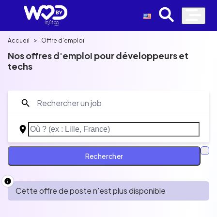
>
Accueil
Offre d'emploi
Nos offres d'emploi pour développeurs et
techs
Discover a selection of jobs you won't find
anywhere else, with salary, teleworking policy,
benefits and much more.
Rechercher
Développeur
Data
Cloud
IA
UI/UX
QA
Produit
Cette offre de poste n'est plus disponible