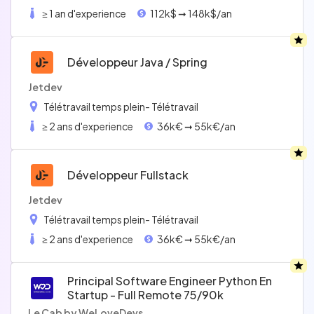
≥ 1 an d'experience
112k$ ➞ 148k$/an
Développeur Java / Spring
Jetdev
Télétravail temps plein
- Télétravail
≥ 2 ans d'experience
36k€ ➞ 55k€/an
Développeur Fullstack
Jetdev
Télétravail temps plein
- Télétravail
≥ 2 ans d'experience
36k€ ➞ 55k€/an
Principal Software Engineer Python En
Startup - Full Remote 75/90k
Le Cab by WeLoveDevs