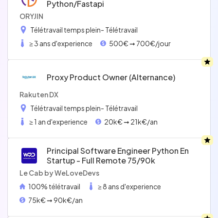
Python/fastapi
ORYJIN
Télétravail temps plein
- Télétravail
≥ 3 ans d'experience
500€ ➞ 700€/jour
Proxy Product Owner (alternance)
Rakuten DX
Télétravail temps plein
- Télétravail
≥ 1 an d'experience
20k€ ➞ 21k€/an
Principal Software Engineer Python En
Startup - Full Remote 75/90k
Le Cab by WeLoveDevs
100% télétravail
≥ 8 ans d'experience
75k€ ➞ 90k€/an